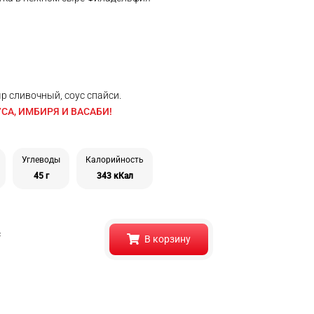
сыр сливочный, соус спайси.
СА, ИМБИРЯ И ВАСАБИ!
Углеводы
Калорийность
45 г
343 кКал
с
В корзину