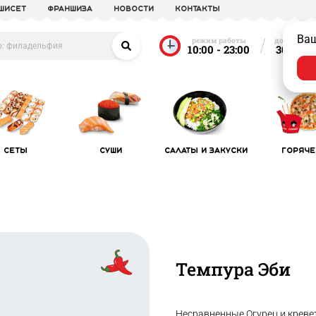
УШИСЕТ
франшиза
новости
Контакты
Ва
режим работы
доставка о
10:00 - 23:00
30 мин
Сеты
Суши
Салаты и закуски
Горяче
Темпура Эби
Несравненные Огурец и креве