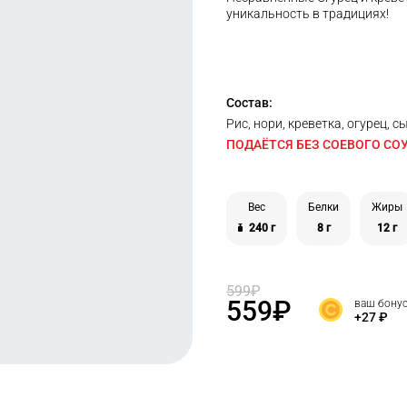
уникальность в традициях!
Состав:
Рис, нори, креветка, огурец, 
ПОДАЁТСЯ БЕЗ СОЕВОГО СОУ
Вес
Белки
Жиры
240 г
8 г
12 г
599
₽
559
₽
ваш бону
+27
₽