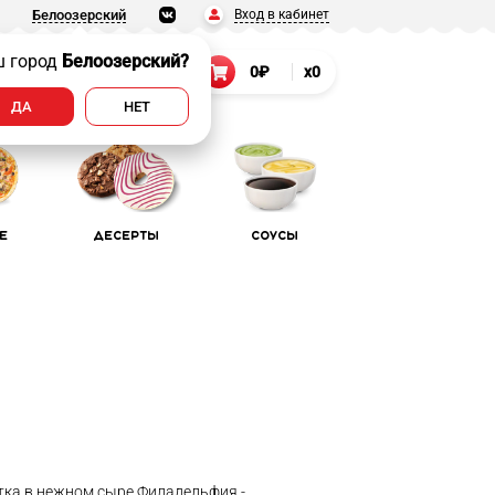
Вход в кабинет
Белоозерский
ш город
Белоозерский?
т
8 (906) 022-55-22
0₽
x0
.
ДА
НЕТ
е
Десерты
Соусы
тка в нежном сыре Филадельфия -