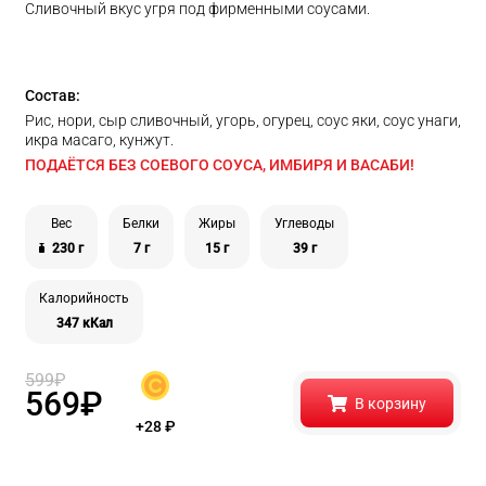
Сливочный вкус угря под фирменными соусами.
Состав:
Рис, нори, сыр сливочный, угорь, огурец, соус яки, соус унаги,
икра масаго, кунжут.
ПОДАЁТСЯ БЕЗ СОЕВОГО СОУСА, ИМБИРЯ И ВАСАБИ!
Вес
Белки
Жиры
Углеводы
230 г
7 г
15 г
39 г
Калорийность
347 кКал
599
₽
569
₽
В корзину
+28
₽