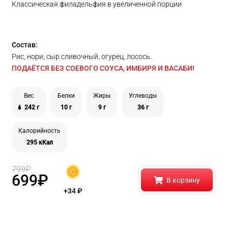
Классическая филадельфия в увеличенной порции
Состав:
Рис, нори, сыр сливочный, огурец, лосось.
ПОДАЁТСЯ БЕЗ СОЕВОГО СОУСА, ИМБИРЯ И ВАСАБИ!
Вес
Белки
Жиры
Углеводы
242 г
10 г
9 г
36 г
Калорийность
295 кКал
799
₽
699
₽
В корзину
+34
₽