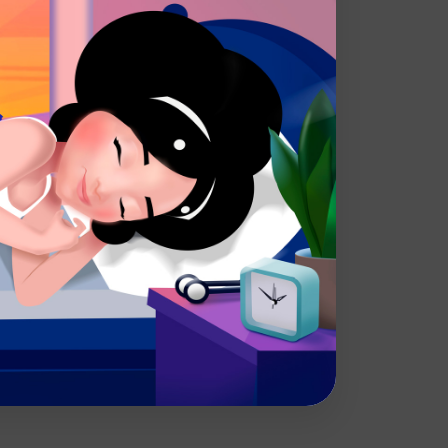
а, горчичный порошок, краситель, бензоат
Углеводы
Калорийность
70 г
340 кКал
В корзину