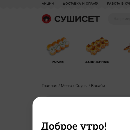
акции
доставка и оплата
Работа в С
Роллы
Запеченные
Главная /
Меню /
Соусы /
Васаби
Доброе утро!