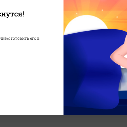
снутся!
Состав:
чнём готовить его в
Вода, порошок японского хрен
натрия, сорбат калия.
Вес
Белки
Жиры
10 г
7 г
3 г
30
₽