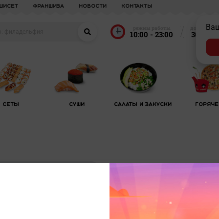
УШИСЕТ
франшиза
новости
Контакты
Ва
режим работы
доставка о
10:00 - 23:00
30 мин
Сеты
Суши
Салаты и закуски
Горяче
Васаби
Японская горчица-незаменим