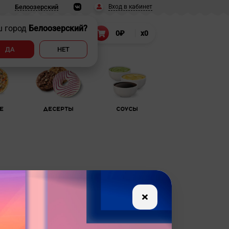
Вход в кабинет
Белоозерский
ш город
Белоозерский?
т
8 (906) 022-55-22
0₽
x0
.
ДА
НЕТ
е
Десерты
Соусы
ый спутник многих блюд