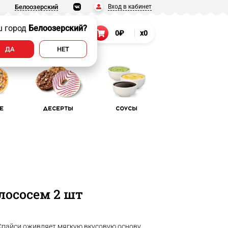
Вход в кабинет
Белоозерский
ш город
Белоозерский?
т
8 (906) 022-55-22
0₽
x0
.
ДА
НЕТ
е
Десерты
Соусы
лососем 2 шт
 Спайси оживляет мягкую вкусовую основу