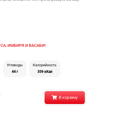
.
СА, ИМБИРЯ И ВАСАБИ!
Углеводы
Калорийность
44 г
359 кКал
с
В корзину