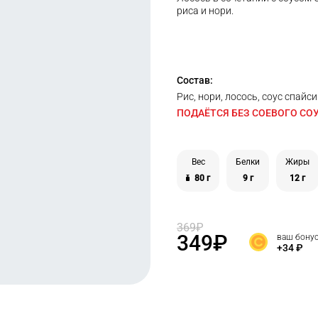
риса и нори.
Состав:
Рис, нори, лосось, соус спайси
ПОДАЁТСЯ БЕЗ СОЕВОГО СОУ
Вес
Белки
Жиры
80 г
9 г
12 г
369
₽
349
₽
ваш бону
+34
₽