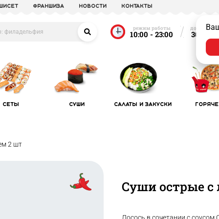
УШИСЕТ
франшиза
новости
Контакты
Ва
режим работы
доставка о
10:00 - 23:00
30 мин
Сеты
Суши
Салаты и закуски
Горяче
ем 2 шт
Суши острые с 
Лосось в сочетании с соусом