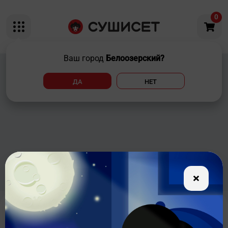
0
Ваш город
Белоозерский?
ДА
НЕТ
Запеченные суши с угрем 2 шт