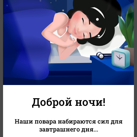
Суши с угрем под запеченной шапочкой из соуса Яки.
Состав:
Рис, нори, угорь, соус яки, соус унаги, кунжут.
ПОДАЁТСЯ БЕЗ СОЕВОГО СОУСА, ИМБИРЯ И ВАСАБИ!
Вес
Белки
Жиры
Углеводы
83 г
9 г
11 г
45 г
Калорийность
350 кКал
Доброй ночи!
369
₽
349
₽
В корзину
+34
₽
Наши повара набираются сил для
завтрашнего дня...