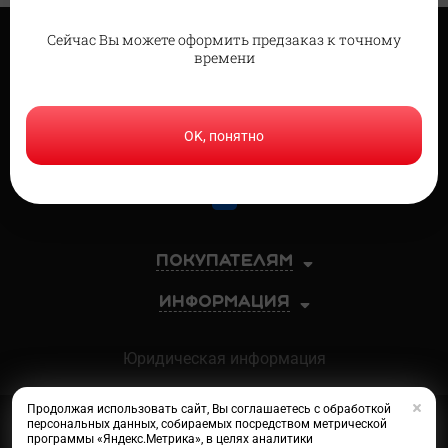
Сейчас Вы можете оформить предзаказ к точному
времени
Доставка
в Белоозерском
8 (906) 022-55-22
OK, понятно
Покупателям
Информация
Юридическая информация
Продолжая использовать сайт, Вы соглашаетесь с обработкой
Сеть магазинов «СУШИСЕТ»
персональных данных, собираемых посредством метрической
©2013-2026
программы «Яндекс.Метрика», в целях аналитики
SEO
NITY
Приготовлено в